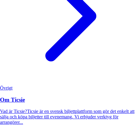
Övrigt
Om Ticsie
Vad är Ticsie?Ticsie är en svensk biljettplattform som gör det enkelt att
sälja och köpa biljetter till evenemang. Vi erbjuder verktyg för
arrangörer...