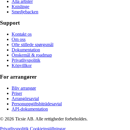
Alla artister
Knislinge
Smedjebacken
Support
Kontakt os
Om oss
Ofte stillede spørgsmål
Dokumentation
Önskemål & roadmap
Privatlivspolitik
Köpvillkor
For arrangører
Bliv arrangør
Priser
Arrangörsavtal
Personuppgiftsbiträdesavtal
API-dokumentation
© 2026 Ticsie AB. Alle rettigheder forbeholdes.
Privatlivspolitik
Cookieinställningar