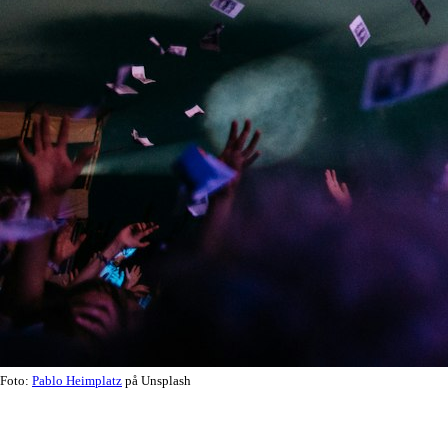
Foto:
Pablo Heimplatz
på Unsplash