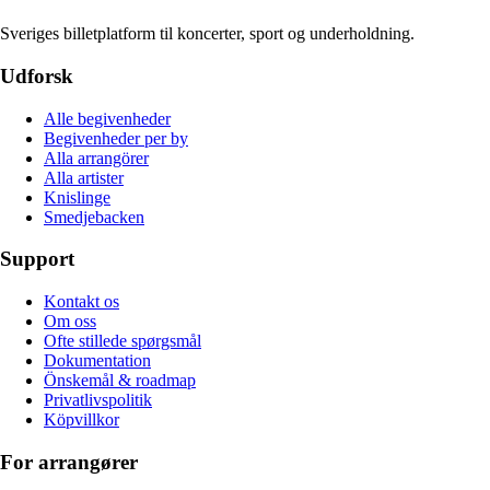
Sveriges billetplatform til koncerter, sport og underholdning.
Udforsk
Alle begivenheder
Begivenheder per by
Alla arrangörer
Alla artister
Knislinge
Smedjebacken
Support
Kontakt os
Om oss
Ofte stillede spørgsmål
Dokumentation
Önskemål & roadmap
Privatlivspolitik
Köpvillkor
For arrangører