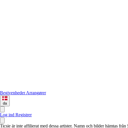
Begivenheder
Arrangører
da
Log ind
Registrer
Ticsie är inte affilierat med dessa artister. Namn och bilder hämtas frå