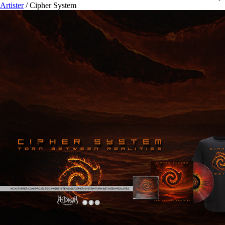
Artister
/
Cipher System