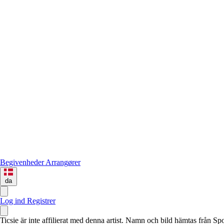
Begivenheder
Arrangører
da
Log ind
Registrer
Ticsie är inte affilierat med denna artist. Namn och bild hämtas från S