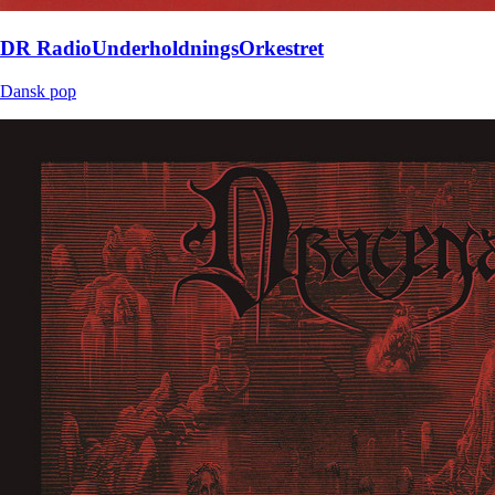
DR RadioUnderholdningsOrkestret
Dansk pop