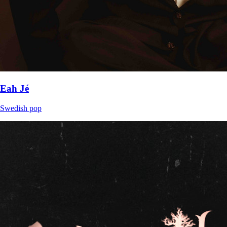
Eah Jé
Swedish pop