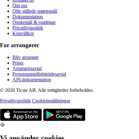
Om oss
Ofte stillede spørgsmål
Dokumentation
Önskemål & roadmap
Privatlivspolitik
Köpvillkor
For arrangører
Bliv arrangør
Priser
Arrangörsavtal
Personuppgiftsbiträdesavtal
API-dokumentation
© 2026 Ticsie AB. Alle rettigheder forbeholdes.
Privatlivspolitik
Cookieinställningar
🍪
Vi använder cookies