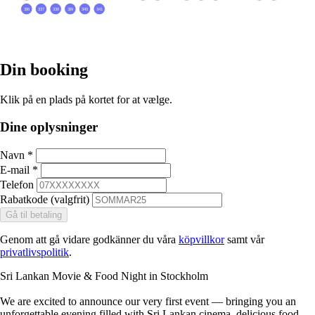
Din booking
Klik på en plads på kortet for at vælge.
Dine oplysninger
Navn
*
E-mail
*
Telefon
Rabatkode (valgfrit)
Gå til betaling
Genom att gå vidare godkänner du våra
köpvillkor
samt vår
privatlivspolitik
.
Sri Lankan Movie & Food Night in Stockholm
We are excited to announce our very first event — bringing you an
unforgettable evening filled with Sri Lankan cinema, delicious food,