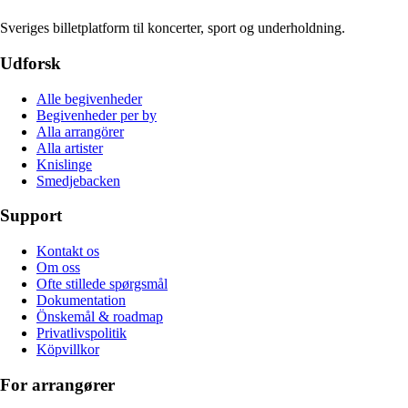
Sveriges billetplatform til koncerter, sport og underholdning.
Udforsk
Alle begivenheder
Begivenheder per by
Alla arrangörer
Alla artister
Knislinge
Smedjebacken
Support
Kontakt os
Om oss
Ofte stillede spørgsmål
Dokumentation
Önskemål & roadmap
Privatlivspolitik
Köpvillkor
For arrangører