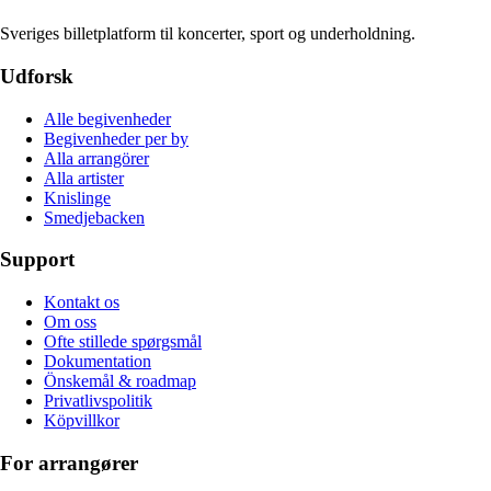
Sveriges billetplatform til koncerter, sport og underholdning.
Udforsk
Alle begivenheder
Begivenheder per by
Alla arrangörer
Alla artister
Knislinge
Smedjebacken
Support
Kontakt os
Om oss
Ofte stillede spørgsmål
Dokumentation
Önskemål & roadmap
Privatlivspolitik
Köpvillkor
For arrangører