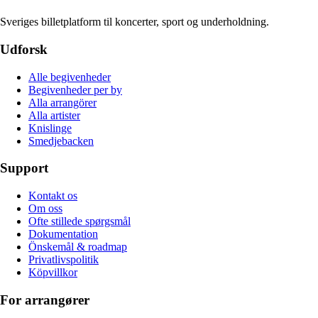
Sveriges billetplatform til koncerter, sport og underholdning.
Udforsk
Alle begivenheder
Begivenheder per by
Alla arrangörer
Alla artister
Knislinge
Smedjebacken
Support
Kontakt os
Om oss
Ofte stillede spørgsmål
Dokumentation
Önskemål & roadmap
Privatlivspolitik
Köpvillkor
For arrangører