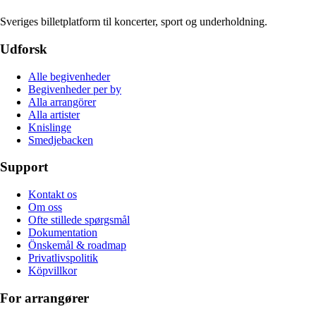
Sveriges billetplatform til koncerter, sport og underholdning.
Udforsk
Alle begivenheder
Begivenheder per by
Alla arrangörer
Alla artister
Knislinge
Smedjebacken
Support
Kontakt os
Om oss
Ofte stillede spørgsmål
Dokumentation
Önskemål & roadmap
Privatlivspolitik
Köpvillkor
For arrangører