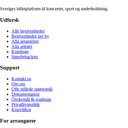
Sveriges billetplatform til koncerter, sport og underholdning.
Udforsk
Alle begivenheder
Begivenheder per by
Alla arrangörer
Alla artister
Knislinge
Smedjebacken
Support
Kontakt os
Om oss
Ofte stillede spørgsmål
Dokumentation
Önskemål & roadmap
Privatlivspolitik
Köpvillkor
For arrangører