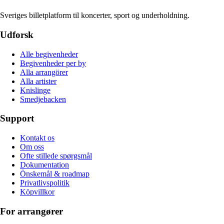
Sveriges billetplatform til koncerter, sport og underholdning.
Udforsk
Alle begivenheder
Begivenheder per by
Alla arrangörer
Alla artister
Knislinge
Smedjebacken
Support
Kontakt os
Om oss
Ofte stillede spørgsmål
Dokumentation
Önskemål & roadmap
Privatlivspolitik
Köpvillkor
For arrangører