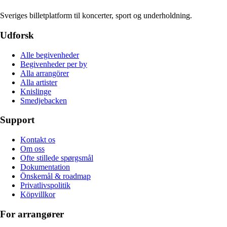
Sveriges billetplatform til koncerter, sport og underholdning.
Udforsk
Alle begivenheder
Begivenheder per by
Alla arrangörer
Alla artister
Knislinge
Smedjebacken
Support
Kontakt os
Om oss
Ofte stillede spørgsmål
Dokumentation
Önskemål & roadmap
Privatlivspolitik
Köpvillkor
For arrangører