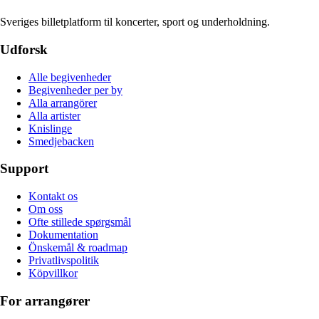
Sveriges billetplatform til koncerter, sport og underholdning.
Udforsk
Alle begivenheder
Begivenheder per by
Alla arrangörer
Alla artister
Knislinge
Smedjebacken
Support
Kontakt os
Om oss
Ofte stillede spørgsmål
Dokumentation
Önskemål & roadmap
Privatlivspolitik
Köpvillkor
For arrangører