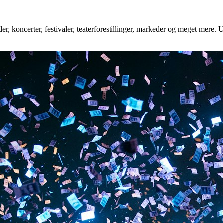
r, koncerter, festivaler, teaterforestillinger, markeder og meget mere. U