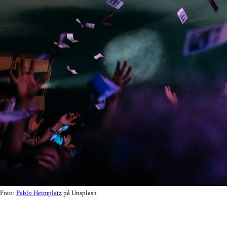
Foto:
Pablo Heimplatz
på Unsplash