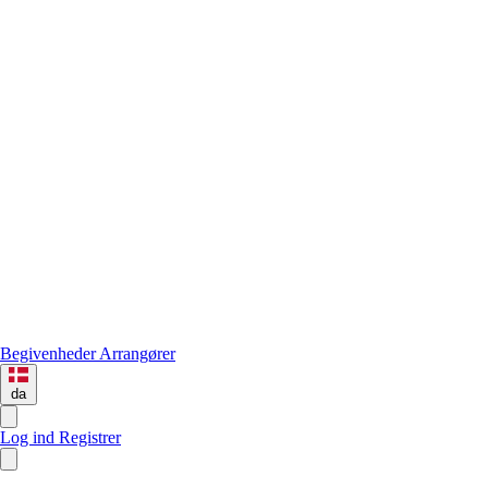
Begivenheder
Arrangører
da
Log ind
Registrer