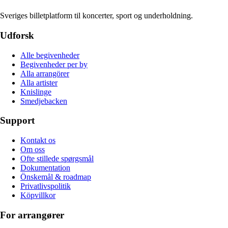
Sveriges billetplatform til koncerter, sport og underholdning.
Udforsk
Alle begivenheder
Begivenheder per by
Alla arrangörer
Alla artister
Knislinge
Smedjebacken
Support
Kontakt os
Om oss
Ofte stillede spørgsmål
Dokumentation
Önskemål & roadmap
Privatlivspolitik
Köpvillkor
For arrangører