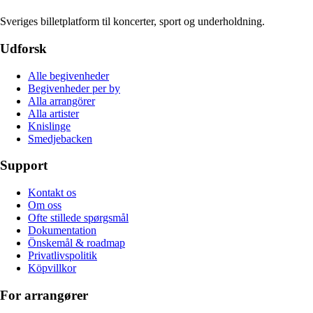
Sveriges billetplatform til koncerter, sport og underholdning.
Udforsk
Alle begivenheder
Begivenheder per by
Alla arrangörer
Alla artister
Knislinge
Smedjebacken
Support
Kontakt os
Om oss
Ofte stillede spørgsmål
Dokumentation
Önskemål & roadmap
Privatlivspolitik
Köpvillkor
For arrangører