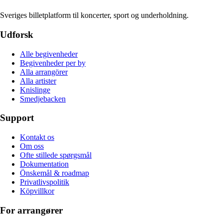
Sveriges billetplatform til koncerter, sport og underholdning.
Udforsk
Alle begivenheder
Begivenheder per by
Alla arrangörer
Alla artister
Knislinge
Smedjebacken
Support
Kontakt os
Om oss
Ofte stillede spørgsmål
Dokumentation
Önskemål & roadmap
Privatlivspolitik
Köpvillkor
For arrangører