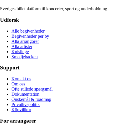
Sveriges billetplatform til koncerter, sport og underholdning.
Udforsk
Alle begivenheder
Begivenheder per by
Alla arrangörer
Alla artister
Knislinge
Smedjebacken
Support
Kontakt os
Om oss
Ofte stillede spørgsmål
Dokumentation
Önskemål & roadmap
Privatlivspolitik
Köpvillkor
For arrangører