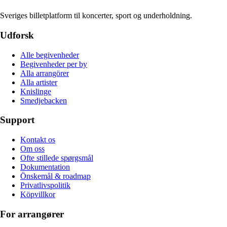
Sveriges billetplatform til koncerter, sport og underholdning.
Udforsk
Alle begivenheder
Begivenheder per by
Alla arrangörer
Alla artister
Knislinge
Smedjebacken
Support
Kontakt os
Om oss
Ofte stillede spørgsmål
Dokumentation
Önskemål & roadmap
Privatlivspolitik
Köpvillkor
For arrangører