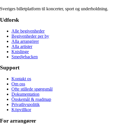
Sveriges billetplatform til koncerter, sport og underholdning.
Udforsk
Alle begivenheder
Begivenheder per by
Alla arrangörer
Alla artister
Knislinge
Smedjebacken
Support
Kontakt os
Om oss
Ofte stillede spørgsmål
Dokumentation
Önskemål & roadmap
Privatlivspolitik
Köpvillkor
For arrangører