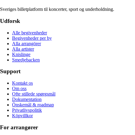
Sveriges billetplatform til koncerter, sport og underholdning.
Udforsk
Alle begivenheder
Begivenheder per by
Alla arrangörer
Alla artister
Knislinge
Smedjebacken
Support
Kontakt os
Om oss
Ofte stillede spørgsmål
Dokumentation
Önskemål & roadmap
Privatlivspolitik
Köpvillkor
For arrangører