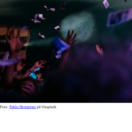
Foto:
Pablo Heimplatz
på Unsplash