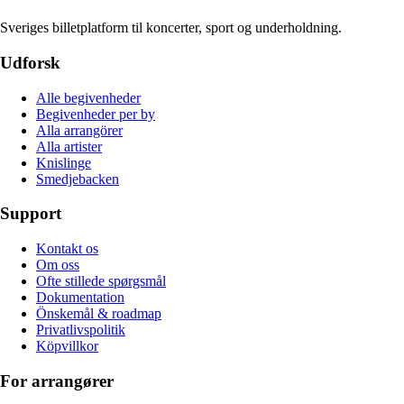
Sveriges billetplatform til koncerter, sport og underholdning.
Udforsk
Alle begivenheder
Begivenheder per by
Alla arrangörer
Alla artister
Knislinge
Smedjebacken
Support
Kontakt os
Om oss
Ofte stillede spørgsmål
Dokumentation
Önskemål & roadmap
Privatlivspolitik
Köpvillkor
For arrangører