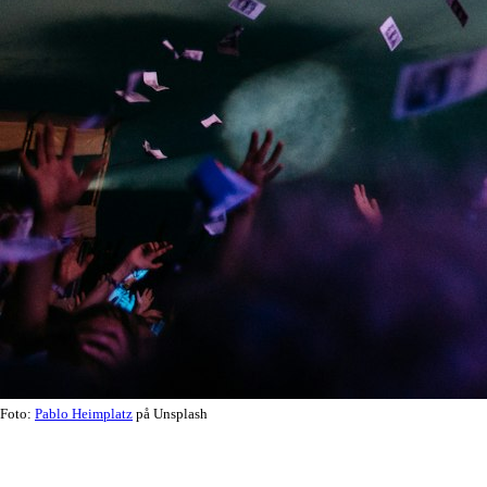
Foto:
Pablo Heimplatz
på Unsplash