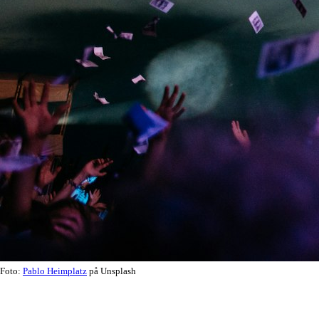
Foto:
Pablo Heimplatz
på Unsplash