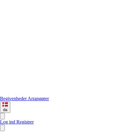
Begivenheder
Arrangører
da
Log ind
Registrer