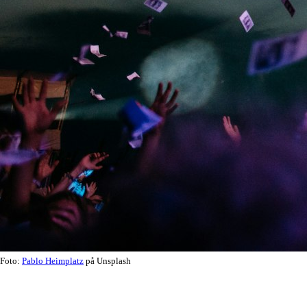
Foto:
Pablo Heimplatz
på Unsplash