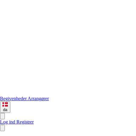
Begivenheder
Arrangører
da
Log ind
Registrer