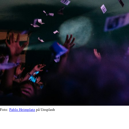
Foto:
Pablo Heimplatz
på Unsplash