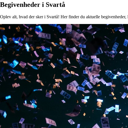
Begivenheder i Svartå
Oplev alt, hvad der sker i Svartå! Her finder du aktuelle begivenheder, k