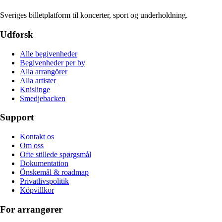
Sveriges billetplatform til koncerter, sport og underholdning.
Udforsk
Alle begivenheder
Begivenheder per by
Alla arrangörer
Alla artister
Knislinge
Smedjebacken
Support
Kontakt os
Om oss
Ofte stillede spørgsmål
Dokumentation
Önskemål & roadmap
Privatlivspolitik
Köpvillkor
For arrangører