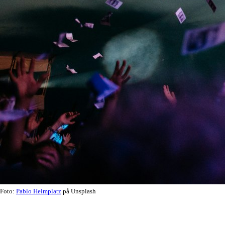
Foto:
Pablo Heimplatz
på Unsplash