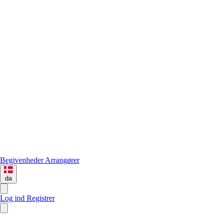
Begivenheder
Arrangører
da
Log ind
Registrer