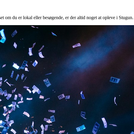
et om du er lokal eller besøgende, er der altid noget at opleve i Stugun.