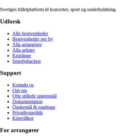
Sveriges billetplatform til koncerter, sport og underholdning.
Udforsk
Alle begivenheder
Begivenheder per by
Alla arrangörer
Alla artister
Knislinge
Smedjebacken
Support
Kontakt os
Om oss
Ofte stillede spørgsmål
Dokumentation
Önskemål & roadmap
Privatlivspolitik
Köpvillkor
For arrangører