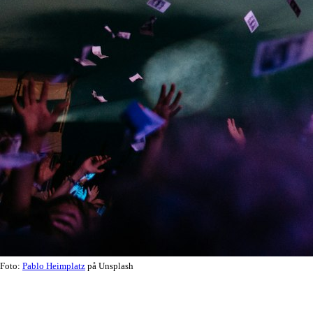
Foto:
Pablo Heimplatz
på Unsplash