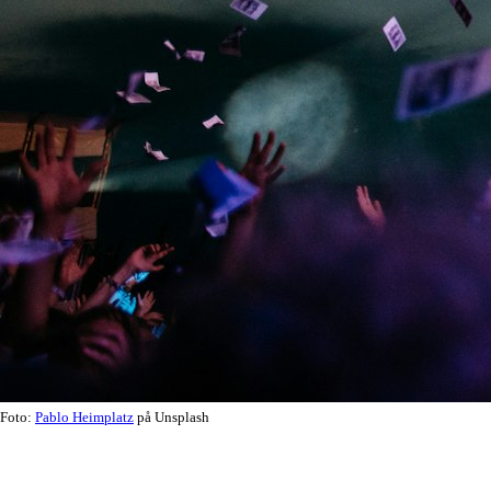
Foto:
Pablo Heimplatz
på Unsplash