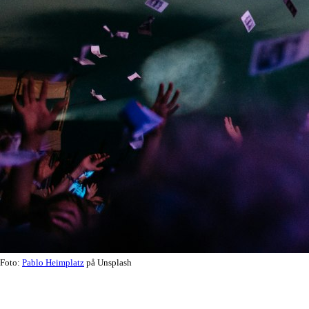
Foto:
Pablo Heimplatz
på Unsplash