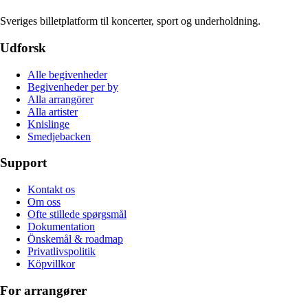
Sveriges billetplatform til koncerter, sport og underholdning.
Udforsk
Alle begivenheder
Begivenheder per by
Alla arrangörer
Alla artister
Knislinge
Smedjebacken
Support
Kontakt os
Om oss
Ofte stillede spørgsmål
Dokumentation
Önskemål & roadmap
Privatlivspolitik
Köpvillkor
For arrangører