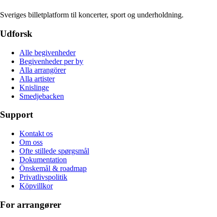
Sveriges billetplatform til koncerter, sport og underholdning.
Udforsk
Alle begivenheder
Begivenheder per by
Alla arrangörer
Alla artister
Knislinge
Smedjebacken
Support
Kontakt os
Om oss
Ofte stillede spørgsmål
Dokumentation
Önskemål & roadmap
Privatlivspolitik
Köpvillkor
For arrangører