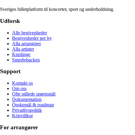
Sveriges billetplatform til koncerter, sport og underholdning.
Udforsk
Alle begivenheder
Begivenheder per by
Alla arrangörer
Alla artister
Knislinge
Smedjebacken
Support
Kontakt os
Om oss
Ofte stillede spørgsmål
Dokumentation
Önskemål & roadmap
Privatlivspolitik
Köpvillkor
For arrangører