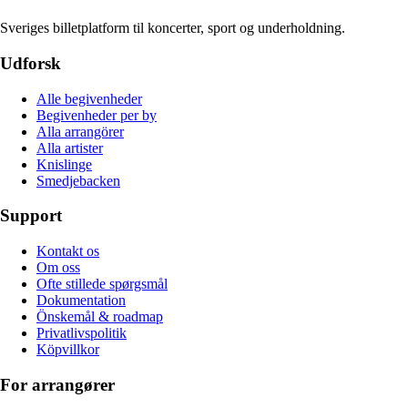
Sveriges billetplatform til koncerter, sport og underholdning.
Udforsk
Alle begivenheder
Begivenheder per by
Alla arrangörer
Alla artister
Knislinge
Smedjebacken
Support
Kontakt os
Om oss
Ofte stillede spørgsmål
Dokumentation
Önskemål & roadmap
Privatlivspolitik
Köpvillkor
For arrangører