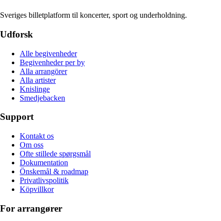
Sveriges billetplatform til koncerter, sport og underholdning.
Udforsk
Alle begivenheder
Begivenheder per by
Alla arrangörer
Alla artister
Knislinge
Smedjebacken
Support
Kontakt os
Om oss
Ofte stillede spørgsmål
Dokumentation
Önskemål & roadmap
Privatlivspolitik
Köpvillkor
For arrangører