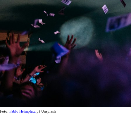
Foto:
Pablo Heimplatz
på Unsplash