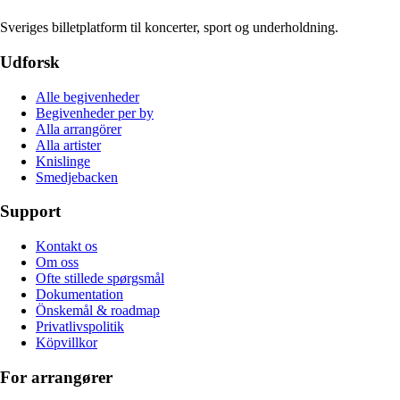
Sveriges billetplatform til koncerter, sport og underholdning.
Udforsk
Alle begivenheder
Begivenheder per by
Alla arrangörer
Alla artister
Knislinge
Smedjebacken
Support
Kontakt os
Om oss
Ofte stillede spørgsmål
Dokumentation
Önskemål & roadmap
Privatlivspolitik
Köpvillkor
For arrangører