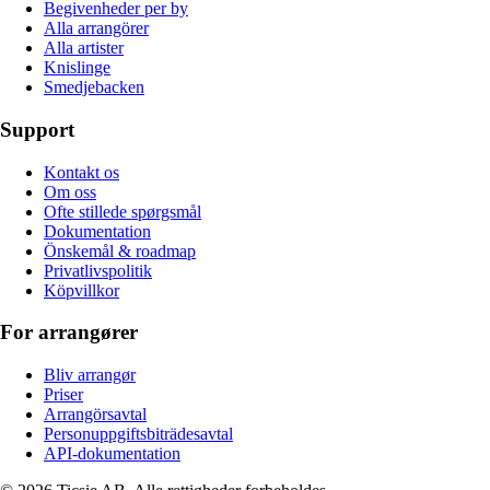
Begivenheder per by
Alla arrangörer
Alla artister
Knislinge
Smedjebacken
Support
Kontakt os
Om oss
Ofte stillede spørgsmål
Dokumentation
Önskemål & roadmap
Privatlivspolitik
Köpvillkor
For arrangører
Bliv arrangør
Priser
Arrangörsavtal
Personuppgiftsbiträdesavtal
API-dokumentation