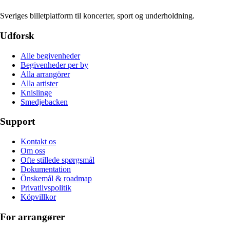
Sveriges billetplatform til koncerter, sport og underholdning.
Udforsk
Alle begivenheder
Begivenheder per by
Alla arrangörer
Alla artister
Knislinge
Smedjebacken
Support
Kontakt os
Om oss
Ofte stillede spørgsmål
Dokumentation
Önskemål & roadmap
Privatlivspolitik
Köpvillkor
For arrangører