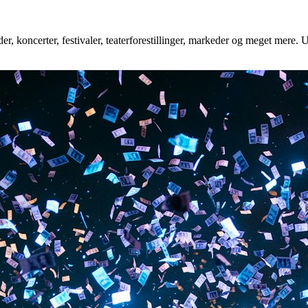
r, koncerter, festivaler, teaterforestillinger, markeder og meget mere. U