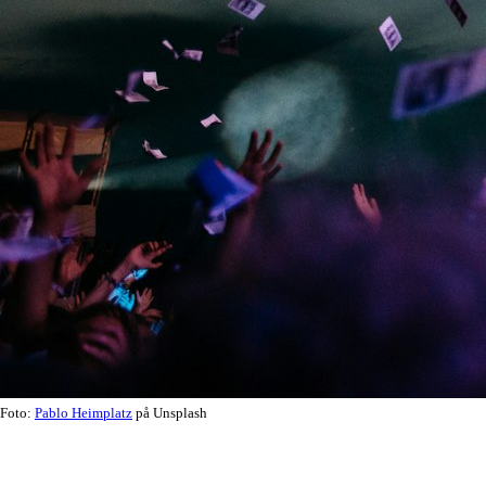
Foto:
Pablo Heimplatz
på Unsplash