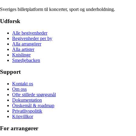
Sveriges billetplatform til koncerter, sport og underholdning.
Udforsk
Alle begivenheder
Begivenheder per by
Alla arrangörer
Alla artister
Knislinge
Smedjebacken
Support
Kontakt os
Om oss
Ofte stillede spørgsmål
Dokumentation
Önskemål & roadmap
Privatlivspolitik
Köpvillkor
For arrangører