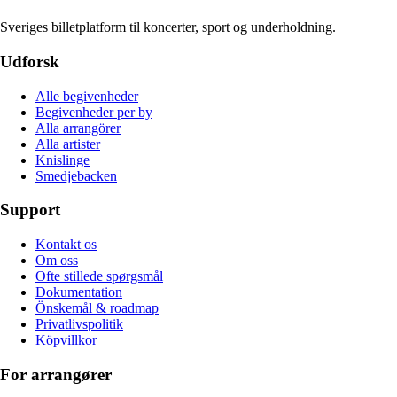
Sveriges billetplatform til koncerter, sport og underholdning.
Udforsk
Alle begivenheder
Begivenheder per by
Alla arrangörer
Alla artister
Knislinge
Smedjebacken
Support
Kontakt os
Om oss
Ofte stillede spørgsmål
Dokumentation
Önskemål & roadmap
Privatlivspolitik
Köpvillkor
For arrangører