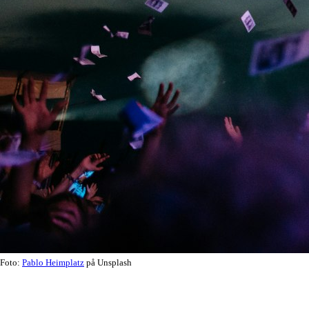
Foto:
Pablo Heimplatz
på Unsplash